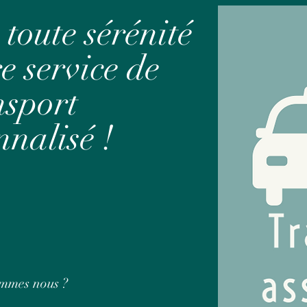
 toute
sérénité
e service de
nsport
nnalisé !
mmes nous ?