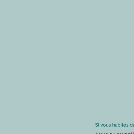
Si vous habitez d
écrire
ou nous
té