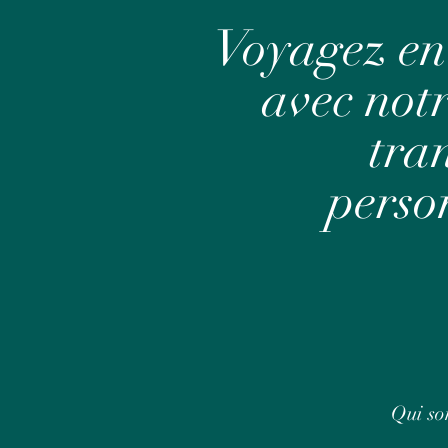
Voyagez en
avec notr
tra
perso
Qui so